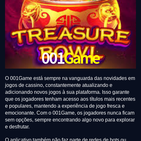
O 001Game está sempre na vanguarda das novidades em
jogos de cassino, constantemente atualizando e
adicionando novos jogos à sua plataforma. Isso garante
que os jogadores tenham acesso aos títulos mais recentes
e populares, mantendo a experiência de jogo fresca e
emocionante. Com o 001Game, os jogadores nunca ficam
sem opções, sempre encontrando algo novo para explorar
e desfrutar.
O aplicativo também não faz parte de redes de bots ou