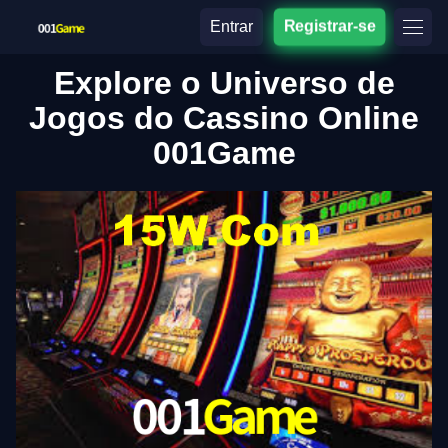
Entrar
Registrar-se
Explore o Universo de
Jogos do Cassino Online
001Game