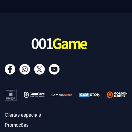
Ofertas especiais
Promoções