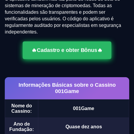
sistemas de mineração de criptomoedas. Todas as
funcionalidades são transparentes e podem ser
verificadas pelos usuários. O código do aplicativo é
regularmente auditado por especialistas em segurança
independentes.
🔥Cadastro e obter Bônus🔥
Informações Básicas sobre o Cassino
001Game
Nome do
001Game
Cassino:
Ano de
Quase dez anos
Fundação: