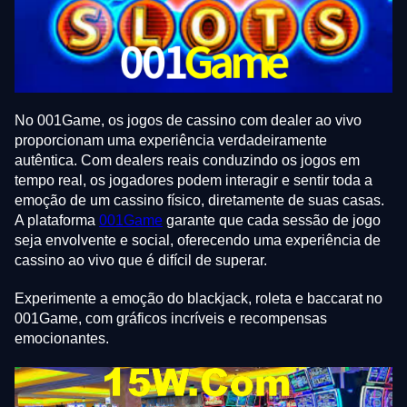
No 001Game, os jogos de cassino com dealer ao vivo
proporcionam uma experiência verdadeiramente
autêntica. Com dealers reais conduzindo os jogos em
tempo real, os jogadores podem interagir e sentir toda a
emoção de um cassino físico, diretamente de suas casas.
A plataforma
001Game
garante que cada sessão de jogo
seja envolvente e social, oferecendo uma experiência de
cassino ao vivo que é difícil de superar.
Experimente a emoção do blackjack, roleta e baccarat no
001Game, com gráficos incríveis e recompensas
emocionantes.