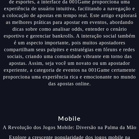
de esportes, a interface da 001Game proporciona uma
experiência de usuário intuitiva, facilitando a navegação e
a colocação de apostas em tempo real. Este artigo explorará
as melhores práticas para apostar em eventos, abordando
dicas sobre como analisar odds, entender o cenário
esportivo e gerenciar bankrolls. A interação social também
é um aspecto importante, pois muitos apostadores
compartilham seus palpites e estratégias em fóruns e redes
sociais, criando uma comunidade vibrante em torno das
apostas. Assim, seja você um novato ou um apostador
experiente, a categoria de eventos na 001Game certamente
proporciona uma experiência rica e emocionante no mundo
das apostas online.
Mobile
A Revolução dos Jogos Mobile: Diversão na Palma da Mão
Explore a crescente popularidade dos jogos mobile na