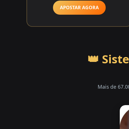
APOSTAR AGORA
👑 Sist
Mais de 67.0