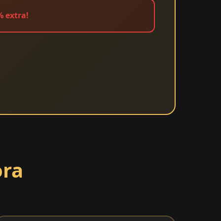
 extra!
ora