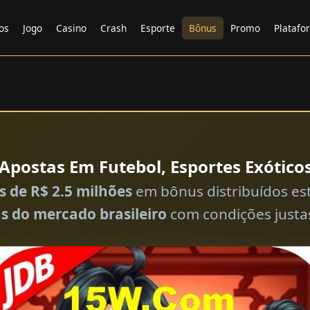
os
Jogo
Casino
Crash
Esporte
Bônus
Promo
Platafo
Apostas Em Futebol, Esportes Exótico
s de R$ 2.5 milhões
em bônus distribuídos es
 do mercado brasileiro
com condições justas