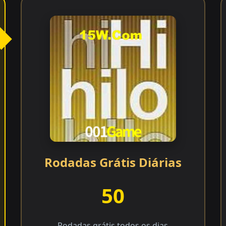
Rodadas Grátis Diárias
50
Rodadas grátis todos os dias