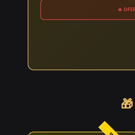
🔥
OFER
🎁