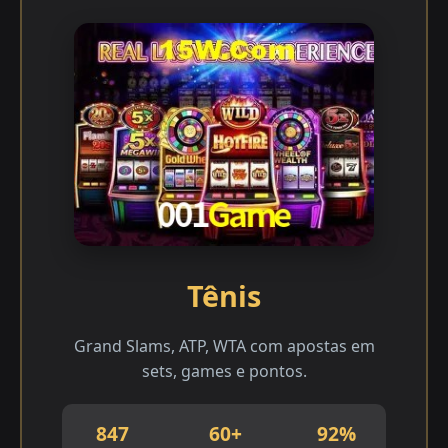
Tênis
Grand Slams, ATP, WTA com apostas em
sets, games e pontos.
847
60+
92%