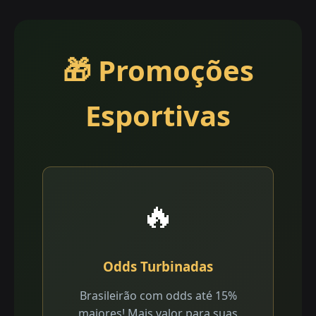
🎁 Promoções
Esportivas
🔥
Odds Turbinadas
Brasileirão com odds até 15%
maiores! Mais valor para suas