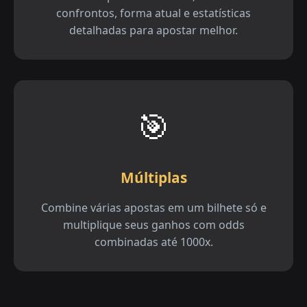
confrontos, forma atual e estatísticas
detalhadas para apostar melhor.
🎯
Múltiplas
Combine várias apostas em um bilhete só e
multiplique seus ganhos com odds
combinadas até 1000x.