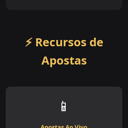
⚡ Recursos de
Apostas
📱
Apostas Ao Vivo