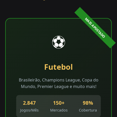
⚽
Futebol
Brasileirão, Champions League, Copa do
Mundo, Premier League e muito mais!
2.847
150+
98%
Jogos/Mês
Mercados
Cobertura