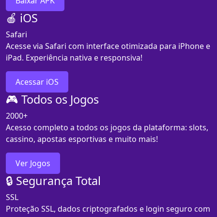
Baixar APK
🍎 iOS
Safari
Acesse via Safari com interface otimizada para iPhone e
iPad. Experiência nativa e responsiva!
Acessar iOS
🎮 Todos os Jogos
2000+
Acesso completo a todos os jogos da plataforma: slots,
cassino, apostas esportivas e muito mais!
Ver Jogos
🔒 Segurança Total
SSL
Proteção SSL, dados criptografados e login seguro com