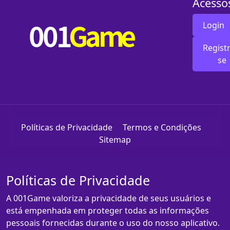
Acesso
Login
Registr
se
Políticas de Privacidade
Termos e Condições
Sitemap
Políticas de Privacidade
A 001Game valoriza a privacidade de seus usuários e
está empenhada em proteger todas as informações
pessoais fornecidas durante o uso do nosso aplicativo.