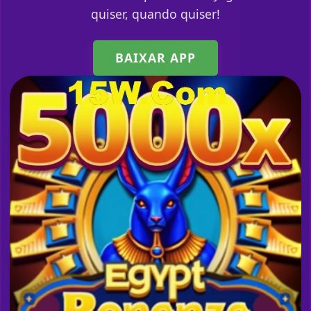
quiser, quando quiser!
BAIXAR APP