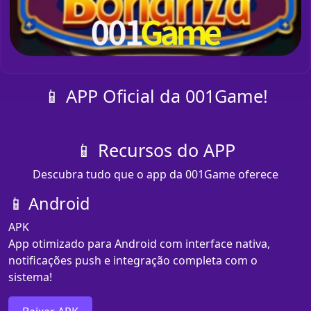
📱 APP Oficial da 001Game!
📱 Recursos do APP
Descubra tudo que o app da 001Game oferece
📱 Android
APK
App otimizado para Android com interface nativa,
notificações push e integração completa com o
sistema!