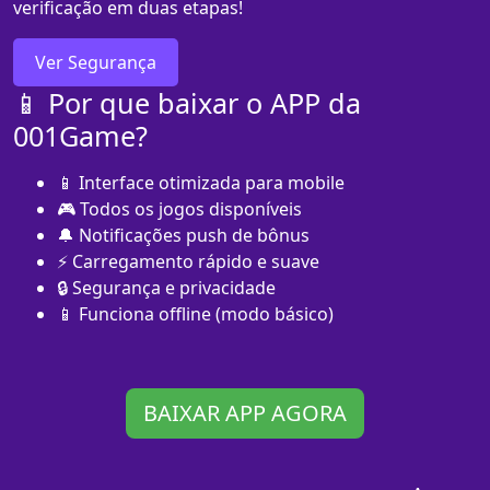
verificação em duas etapas!
Ver Segurança
📱 Por que baixar o APP da
001Game?
📱 Interface otimizada para mobile
🎮 Todos os jogos disponíveis
🔔 Notificações push de bônus
⚡ Carregamento rápido e suave
🔒 Segurança e privacidade
📱 Funciona offline (modo básico)
BAIXAR APP AGORA