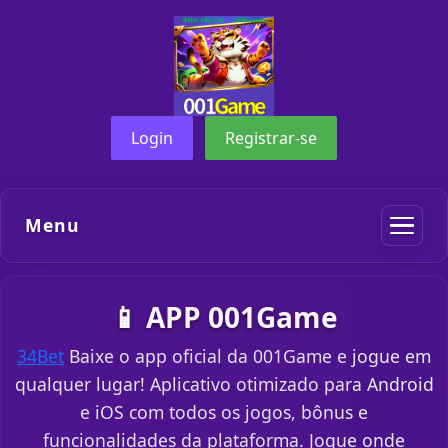
Login
Registrar-se
Menu
📱 APP 001Game
34Bet
Baixe o app oficial da 001Game e jogue em
qualquer lugar! Aplicativo otimizado para Android
e iOS com todos os jogos, bônus e
funcionalidades da plataforma. Jogue onde