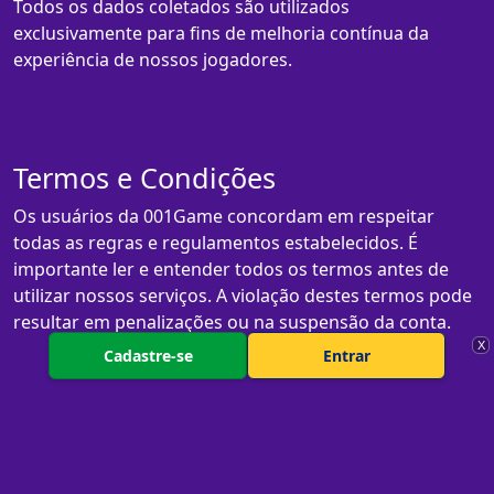
Todos os dados coletados são utilizados
exclusivamente para fins de melhoria contínua da
experiência de nossos jogadores.
Termos e Condições
Os usuários da 001Game concordam em respeitar
todas as regras e regulamentos estabelecidos. É
importante ler e entender todos os termos antes de
utilizar nossos serviços. A violação destes termos pode
resultar em penalizações ou na suspensão da conta.
X
Cadastre-se
Entrar