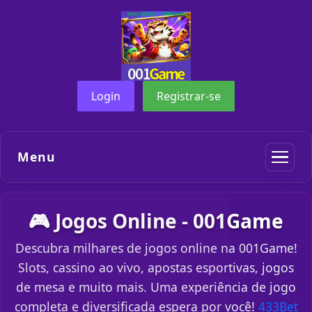
Login
Registrar-se
Menu
🎮 Jogos Online - 001Game
Descubra milhares de jogos online na 001Game!
Slots, cassino ao vivo, apostas esportivas, jogos
de mesa e muito mais. Uma experiência de jogo
completa e diversificada espera por você!
433Bet