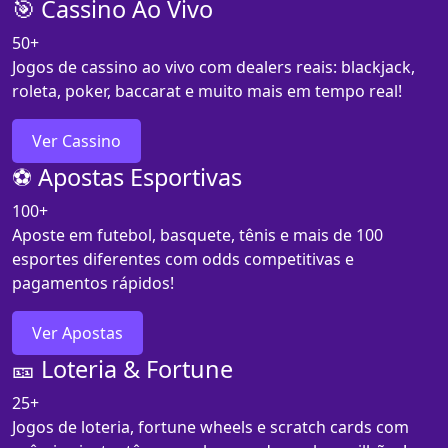
🎯 Cassino Ao Vivo
50+
Jogos de cassino ao vivo com dealers reais: blackjack,
roleta, poker, baccarat e muito mais em tempo real!
Ver Cassino
⚽ Apostas Esportivas
100+
Aposte em futebol, basquete, tênis e mais de 100
esportes diferentes com odds competitivas e
pagamentos rápidos!
Ver Apostas
🎫 Loteria & Fortune
25+
Jogos de loteria, fortune wheels e scratch cards com