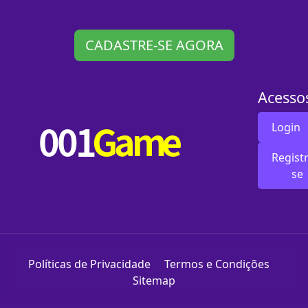
CADASTRE-SE AGORA
Acesso
Login
Registr
se
Políticas de Privacidade
Termos e Condições
Sitemap