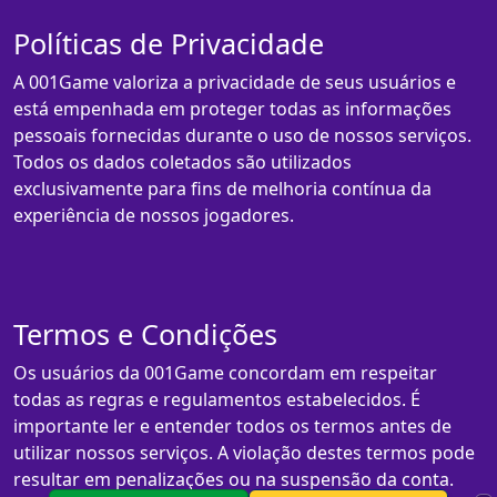
Políticas de Privacidade
A 001Game valoriza a privacidade de seus usuários e
está empenhada em proteger todas as informações
pessoais fornecidas durante o uso de nossos serviços.
Todos os dados coletados são utilizados
exclusivamente para fins de melhoria contínua da
experiência de nossos jogadores.
Termos e Condições
Os usuários da 001Game concordam em respeitar
todas as regras e regulamentos estabelecidos. É
importante ler e entender todos os termos antes de
utilizar nossos serviços. A violação destes termos pode
resultar em penalizações ou na suspensão da conta.