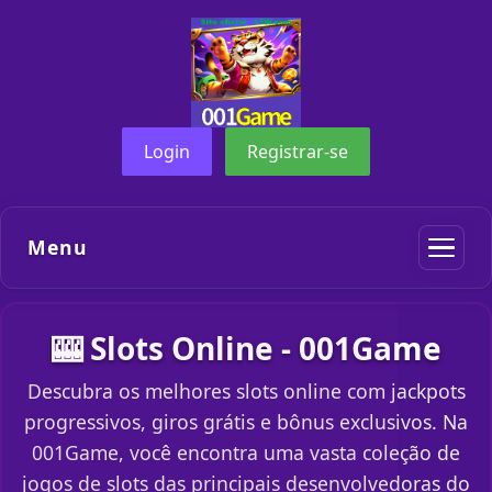
Login
Registrar-se
Menu
🎰 Slots Online - 001Game
Descubra os melhores slots online com jackpots
progressivos, giros grátis e bônus exclusivos. Na
001Game, você encontra uma vasta coleção de
jogos de slots das principais desenvolvedoras do