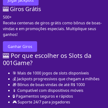
Jogar Jackpots
🎰 Giros Grátis
500+
Receba centenas de giros grátis como bônus de boas-
vindas e em promoções especiais. Multiplique seus
ganhos!
Ganhar Giros
🎰 Por que escolher os Slots da
001Game?
🎯 Mais de 1000 jogos de slots disponíveis
💰 Jackpots progressivos que chegam a milhões
🎁 Bônus de boas-vindas de até R$ 1000
📱 Compatível com dispositivos móveis
🔒 Pagamentos seguros e rápidos
🎮 Suporte 24/7 para jogadores